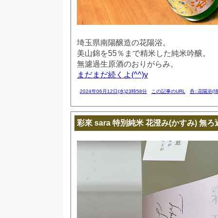
埼玉県南陽醸造の花陽浴。
美山錦を55％まで精米した純米吟醸。
無濾過生原酒のおりがらみ。
まだまだ続くよ(^^)v
2024年06月12日(水)23時58分
この記事のURL
呑::花陽浴(埼
彩來 sara 特別純米 花澄み(かすみ) 