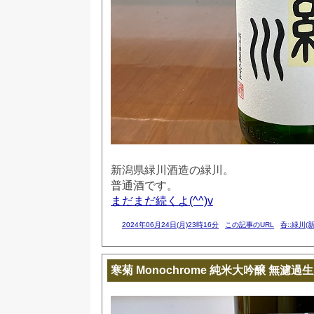
新潟県緑川酒造の緑川。
普通酒です。
まだまだ続くよ(^^)v
2024年06月24日(月)23時16分
この記事のURL
呑::緑川(
寒菊 Monochrome 純米大吟醸 無濾過