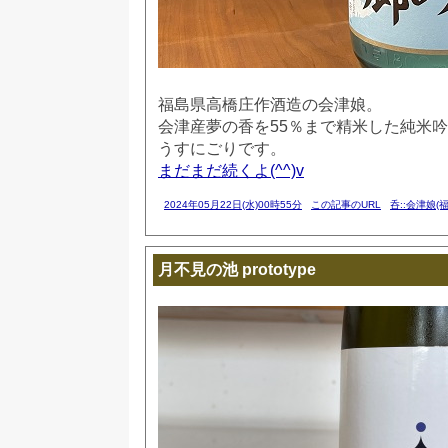
福島県高橋庄作酒造の会津娘。
会津産夢の香を55％まで精米した純米
うすにごりです。
まだまだ続くよ(^^)v
2024年05月22日(水)00時55分
この記事のURL
呑::会津娘(福
月不見の池 prototype