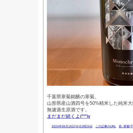
千葉県寒菊銘醸の寒菊。
山形県産山酒四号を50%精米した純米
無濾過生原酒です。
まだまだ続くよ(^^)v
2024年06月18日(火)21時24分
この記事のURL
呑::寒菊(