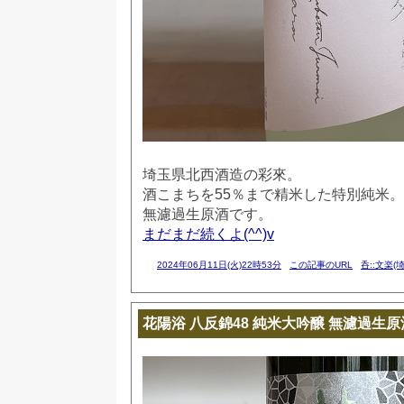
埼玉県北西酒造の彩來。
酒こまちを55％まで精米した特別純米。
無濾過生原酒です。
まだまだ続くよ(^^)v
2024年06月11日(火)22時53分
この記事のURL
呑::文楽(
花陽浴 八反錦48 純米大吟醸 無濾過生原