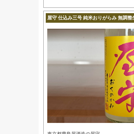
屋守 仕込み三号 純米おりがらみ 無調整
東京都豊島屋酒造の屋守。