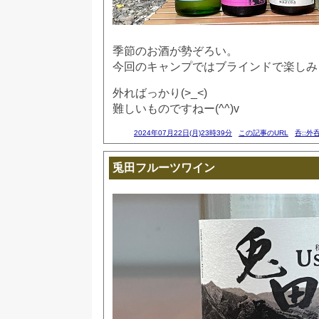
季節のお酒が勢ぞろい。
今回のキャンプではブラインドで楽しみまし
外ればっかり(>_<)
難しいものですねー(^^)v
2024年07月22日(月)23時39分
この記事のURL
呑::外
兎田フルーツワイン