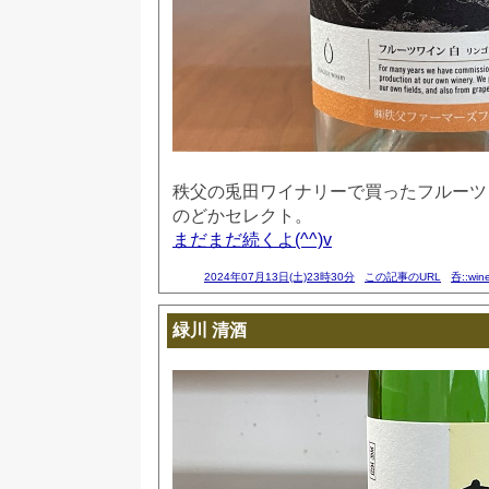
秩父の兎田ワイナリーで買ったフルーツ
のどかセレクト。
まだまだ続くよ(^^)v
2024年07月13日(土)23時30分
この記事のURL
呑::win
緑川 清酒