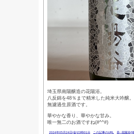
埼玉県南陽醸造の花陽浴。
八反錦を48％まで精米した純米大吟醸。
無濾過生原酒です。
華やかな香り、華やかな甘み。
唯一無二のお酒ですね(#^^#)
2024年05月24日(金)23時01分
この記事のURL
呑::花陽浴(埼