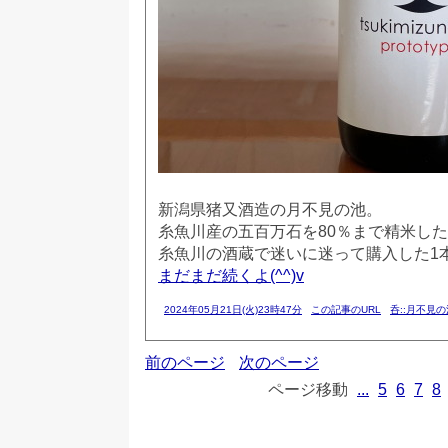
新潟県猪又酒造の月不見の池。
糸魚川産の五百万石を80％まで精米し
糸魚川の酒蔵で迷いに迷って購入した1
まだまだ続くよ(^^)v
2024年05月21日(火)23時47分
この記事のURL
呑::月不見の
前のページ
次のページ
ページ移動
...
5
6
7
8