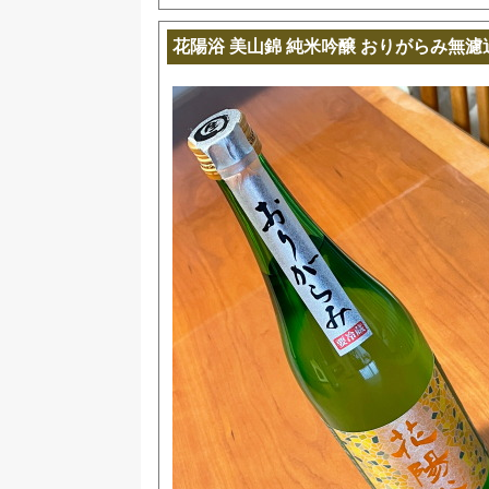
花陽浴 美山錦 純米吟醸 おりがらみ無濾