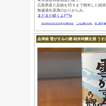
広島県産八反錦を55％まで精米した純
無濾過生原酒のおりがらみ。
まだまだ続くよ(^^)v
2024年05月23日(木)23時56分
この記事のURL
呑::屋守(
会津娘 雪がすみの郷 純米吟醸生酒 うす