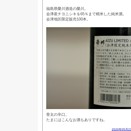
福島県榮川酒造の榮川。
会津産チヨニシキを65％まで精米した純米酒。
会津地区限定販売100本。
骨太の辛口。
たまにはこんなお酒もありですね。
2020年05月2