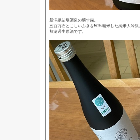
新潟県苗場酒造の醸す森。
五百万石とこしいぶきを50%精米した純米大吟醸
無濾過生原酒です。