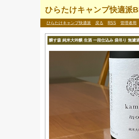
ひらたけキャンプ快適派B
ひらたけキャンプ快適派
戻る
RSS
管理者用
醸す森 純米大吟醸 生酒 一段仕込み 袋吊り 無濾