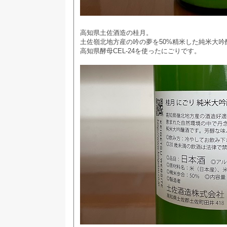
高知県土佐酒造の桂月。
土佐嶺北地方産の吟の夢を50%精米した純米大吟
高知県酵母CEL-24を使ったにごりです。