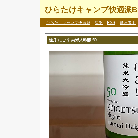
ひらたけキャンプ快適派B
ひらたけキャンプ快適派
戻る
RSS
管理者用
桂月 にごり 純米大吟醸 50