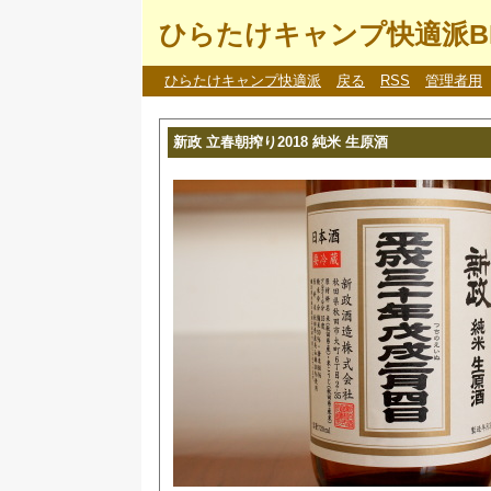
ひらたけキャンプ快適派B
ひらたけキャンプ快適派
戻る
RSS
管理者用
新政 立春朝搾り2018 純米 生原酒