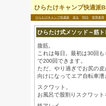
ひらたけキャンプ快適派B
ひらたけキャンプ快適派
戻る
RSS
管理者用
ひらたけ式メソッド～筋ト
腹筋。
これは毎日。最初は30回
で200回できます。
ただ、やり過ぎでお尻の皮
向けになってエア自転車漕ぎを
スクワット。
お風呂で股割りスクワット
鉄アレイ。