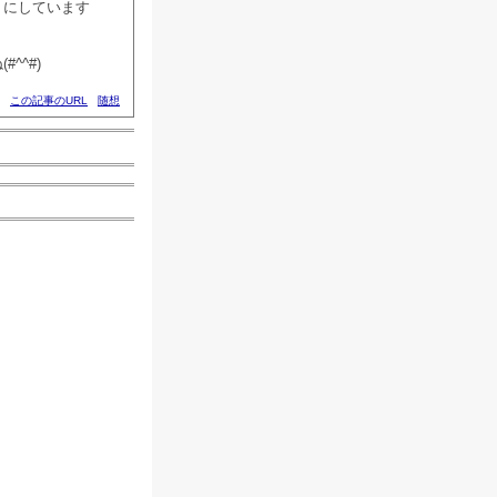
うにしています
^^#)
この記事のURL
随想