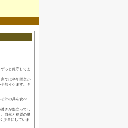
をずっと厳守してま
、家では半年間欠か
か全然イケます。キ
みそ汁の具を食べ
の濃さが際立ってし
り、自然と糖質の量
ごく少量にしていま