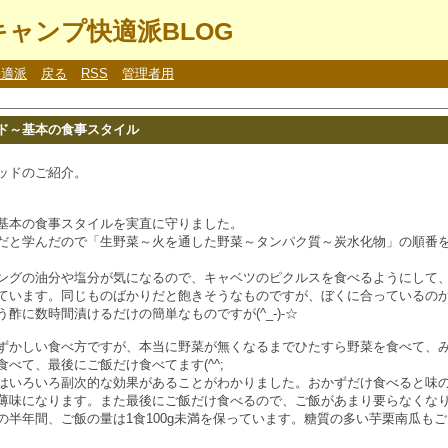
ャンプ快適派BLOG
快適派
戻る
RSS
管理者用
ド～基本の食事スタイル
ッドのご紹介。
基本の食事スタイルを実直に守りました。
だと学んだので「生野菜～火を通した野菜～タンパク質～炭水化物」の順番
ングの油分や塩分が気になるので、キャベツのピクルスを食べるようにして
ています。同じものばかりだと飽きそうなものですが、ぼくに合っているの
酢に数時間漬けるだけの簡単なものですが(^_-)-☆
ずかしい食べ方ですが、本当に野菜が無くなるまでひたすら野菜を食べて、
べて、最後にご飯だけ食べてます(^^;
はいろいろ副次的な効果があることがわかりました。おかずだけ食べると味
薄味になります。また最後にご飯だけ食べるので、ご飯があまり要らなくな
の半年間、ご飯の量は1食100g未満を保っています。糖質の多い芋栗南瓜も