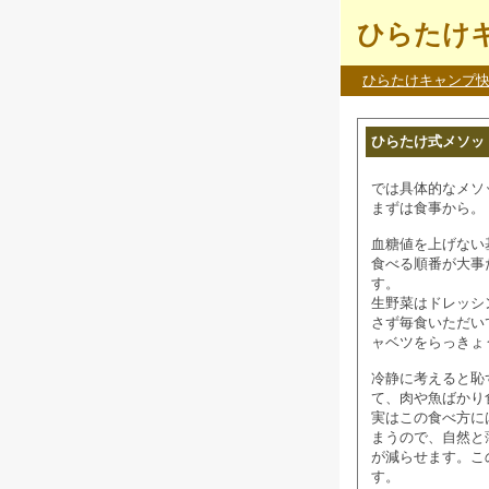
ひらたけキ
ひらたけキャンプ
ひらたけ式メソッ
では具体的なメソ
まずは食事から。
血糖値を上げない
食べる順番が大事
す。
生野菜はドレッシ
さず毎食いただい
ャベツをらっきょう
冷静に考えると恥
て、肉や魚ばかり食
実はこの食べ方に
まうので、自然と
が減らせます。こ
す。