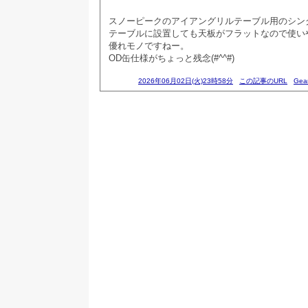
スノーピークのアイアングリルテーブル用のシン
テーブルに設置しても天板がフラットなので使い
優れモノですねー。
OD缶仕様がちょっと残念(#^^#)
2026年06月02日(火)23時58分
この記事のURL
Gea