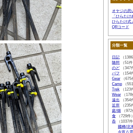
オヤジの思
「ひらたけ
ひらたけ式
QRコード
分類一覧
日記
（138
随想
（51
のど
（347
パフ
（154
Gear
（675
Camp
（55
Trek
（123
Wear
（17
遠出
（354
近所
（235
庭/畑
（97
食
（729件
呑
（1037
國稀(北
今宵八雲