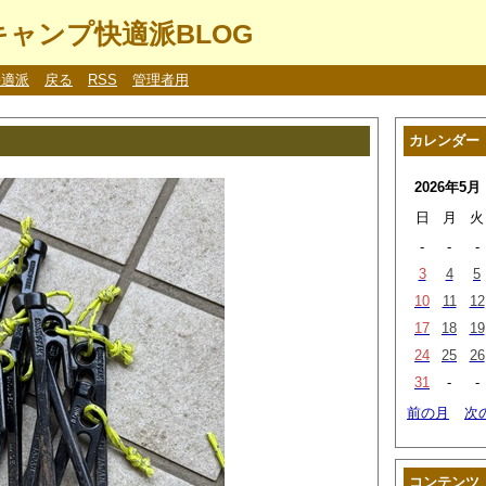
ャンプ快適派BLOG
快適派
戻る
RSS
管理者用
カレンダー
2026年5月
日
月
火
-
-
-
3
4
5
10
11
12
17
18
19
24
25
26
31
-
-
前の月
次
コンテンツ