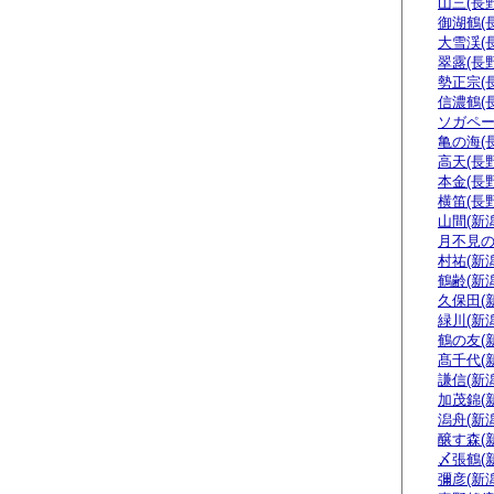
山三(長野
御湖鶴(
大雪渓(
翠露(長野
勢正宗(
信濃鶴(
ソガペー
亀の海(
高天(長野
本金(長野
横笛(長野
山間(新潟
月不見の
村祐(新潟
鶴齢(新潟
久保田(
緑川(新潟
鶴の友(
髙千代(
謙信(新潟
加茂錦(
潟舟(新潟
醸す森(
〆張鶴(
彌彦(新潟