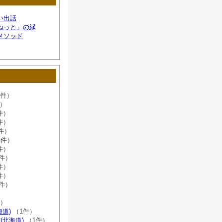
い出話
ねっと」の縁
メソッド
6件）
件）
件）
件）
件）
1件）
件）
8件）
件）
件）
2件）
）
件）
海道)
（1件）
(北海道)
（1件）