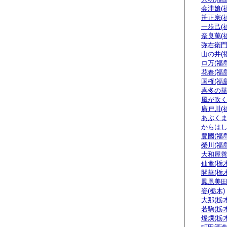
会津娘(
笹正宗(
一歩己(
奈良萬(
弥右衛門
山の井(
ロ万(福島
花春(福島
国権(福島
喜多の華
風が吹く
廣戸川(
あぶくま
からはし
豊國(福島
榮川(福島
大和屋善
仙禽(栃木
開華(栃木
鳳凰美田
姿(栃木)
大那(栃木
若駒(栃木
燦爛(栃木