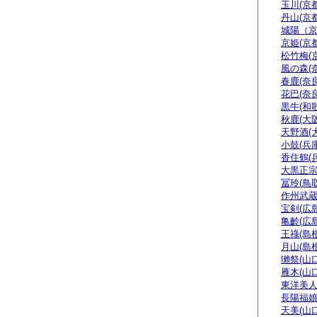
玉川(京都
丹山(京都
城陽（
京姫(京都
松竹梅(
風の森(
春鹿(奈良
花巴(奈良
黒牛(和
秋鹿(大阪
天野酒(
小鼓(兵庫
香住鶴(
大黒正宗
冨玲(鳥取
作州武蔵
宝剣(広島
亀齡(広島
王祿(島根
月山(島根
獺祭(山口
雁木(山口
東洋美人
長陽福娘
天美(山口