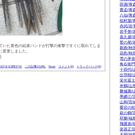
田酒(青森
豊盃(青森
八仙(青森
稲村屋(
赤武(岩手
岩手誉(
喜久盛(
鷲の尾(
ていた黄色の結束バンドが打撃の衝撃ですぐに取れてしま
新政(秋田
に変更しました。
花邑(秋田
)
雪の茅舎
角右衛門
6日(火)23時37分
この記事のURL
Gear
コメント(0)
トラックバック(0)
十四代(
出羽桜(
栄光冨士
米鶴(山形
磐城壽(
墨廼江(
山和(宮城
愛宕の松
萩の鶴(
冩樂(福島
飛露喜(
楽器正
天明(福島