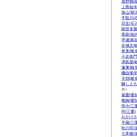
真野鶴(
上善如水
嘉山(新潟
手取川(
宗玄(石川
能登末廣
黒龍(福井
早瀬浦(
女城主(
射美(岐阜
小左衛門
津島屋(
蓬莱(岐阜
磯自慢(
天領(岐阜
醸し人九
件）
菊鷹(愛知
敷嶋(愛知
而今(三重
作(三重)
おかげさ
半蔵(三重
松の司(
七本槍(