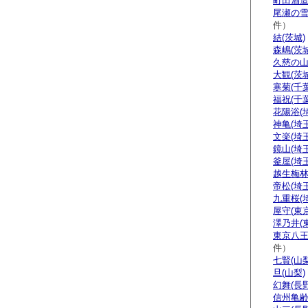
町田酒造
尾瀬の雪
件）
結(茨城)
森嶋(茨城
久慈の山
大観(茨城
寒菊(千葉
福祝(千葉
花陽浴(
神亀(埼玉
文楽(埼玉
鏡山(埼玉
釜屋(埼玉
越生梅林
帝松(埼玉
九重桜(
屋守(東京
澤乃井(
東京八王
件）
七賢(山梨
旦(山梨)
幻舞(長野
信州亀齢