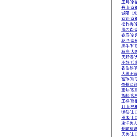
玉川(京都
丹山(京都
城陽（
京姫(京都
松竹梅(
風の森(
春鹿(奈良
花巴(奈良
黒牛(和
秋鹿(大阪
天野酒(
小鼓(兵庫
香住鶴(
大黒正宗
冨玲(鳥取
作州武蔵
宝剣(広島
亀齡(広島
王祿(島根
月山(島根
獺祭(山口
雁木(山口
東洋美人
長陽福娘
天美(山口