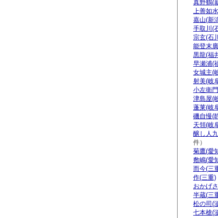
真野鶴(
上善如水
嘉山(新潟
手取川(
宗玄(石川
能登末廣
黒龍(福井
早瀬浦(
女城主(
射美(岐阜
小左衛門
津島屋(
蓬莱(岐阜
磯自慢(
天領(岐阜
醸し人九
件）
菊鷹(愛知
敷嶋(愛知
而今(三重
作(三重)
おかげさ
半蔵(三重
松の司(
七本槍(