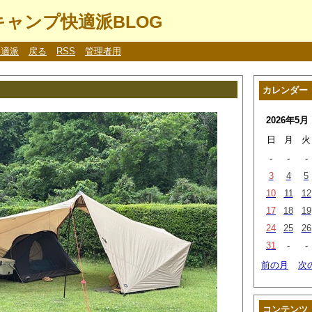
ャンプ快適派BLOG
快適派
戻る
RSS
管理者用
カレンダー
2026年5月
日
月
火
-
-
-
3
4
5
10
11
12
17
18
19
24
25
26
31
-
-
前の月
次
コンテンツ