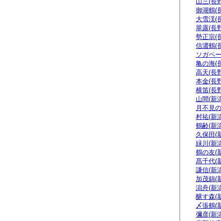
山三(長野
御湖鶴(
大雪渓(
翠露(長野
勢正宗(
信濃鶴(
ソガペー
亀の海(
高天(長野
本金(長野
横笛(長野
山間(新潟
月不見の
村祐(新潟
鶴齢(新潟
久保田(
緑川(新潟
鶴の友(
髙千代(
謙信(新潟
加茂錦(
潟舟(新潟
醸す森(
〆張鶴(
彌彦(新潟