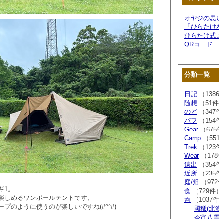
オヤジの思
「ひらたけ
ひらたけ式
QRコード
分類一覧
日記
（138
随想
（51
のど
（347
パフ
（154
Gear
（675
Camp
（55
Trek
（123
Wear
（17
遠出
（354
近所
（235
庭/畑
（97
ギ1。
食
（729件
楽しめるワンポールテントです。
呑
（1037
プのように使うのが楽しいですね(#^^#)
國稀(北
今宵八雲