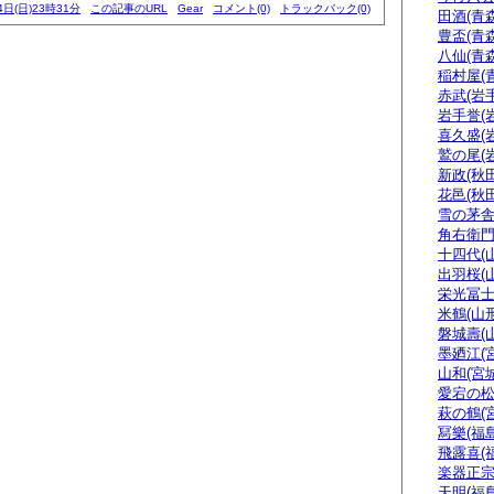
4日(日)23時31分
この記事のURL
Gear
コメント(0)
トラックバック(0)
田酒(青森
豊盃(青森
八仙(青森
稲村屋(
赤武(岩手
岩手誉(
喜久盛(
鷲の尾(
新政(秋田
花邑(秋田
雪の茅舎
角右衛門
十四代(
出羽桜(
栄光冨士
米鶴(山形
磐城壽(
墨廼江(
山和(宮城
愛宕の松
萩の鶴(
冩樂(福島
飛露喜(
楽器正
天明(福島