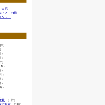
い出話
ねっと」の縁
メソッド
6件）
件）
件）
件）
件）
1件）
件）
8件）
件）
件）
2件）
）
件）
海道)
（1件）
(北海道)
（1件）