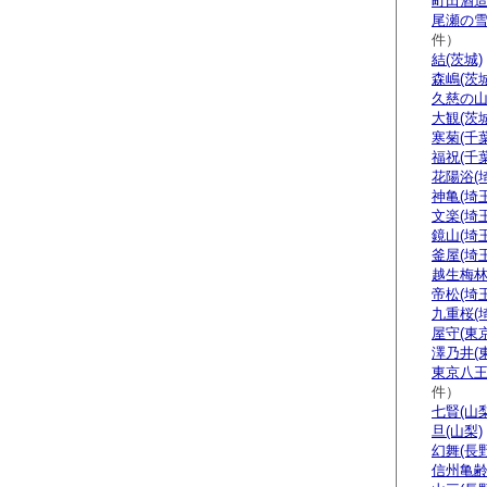
町田酒造
尾瀬の雪
件）
結(茨城)
森嶋(茨城
久慈の山
大観(茨城
寒菊(千葉
福祝(千葉
花陽浴(
神亀(埼玉
文楽(埼玉
鏡山(埼玉
釜屋(埼玉
越生梅林
帝松(埼玉
九重桜(
屋守(東京
澤乃井(
東京八王
件）
七賢(山梨
旦(山梨)
幻舞(長野
信州亀齢