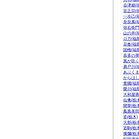
会津娘(
笹正宗(
一歩己(
奈良萬(
弥右衛門
山の井(
ロ万(福島
花春(福島
国権(福島
喜多の華
風が吹く
廣戸川(
あぶくま
からはし
豊國(福島
榮川(福島
大和屋善
仙禽(栃木
開華(栃木
鳳凰美田
姿(栃木)
大那(栃木
若駒(栃木
燦爛(栃木