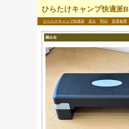
ひらたけキャンプ快適派B
ひらたけキャンプ快適派
戻る
RSS
管理者用
踏み台