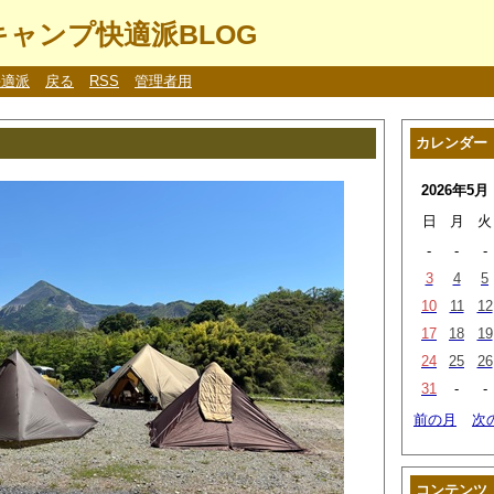
ャンプ快適派BLOG
快適派
戻る
RSS
管理者用
カレンダー
2026年5月
日
月
火
-
-
-
3
4
5
10
11
12
17
18
19
24
25
26
31
-
-
前の月
次
コンテンツ