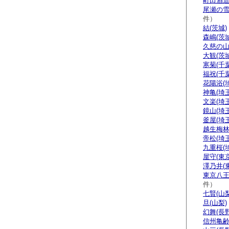
町田酒造
尾瀬の雪
件）
結(茨城)
森嶋(茨城
久慈の山
大観(茨城
寒菊(千葉
福祝(千葉
花陽浴(
神亀(埼玉
文楽(埼玉
鏡山(埼玉
釜屋(埼玉
越生梅林
帝松(埼玉
九重桜(
屋守(東京
澤乃井(
東京八王
件）
七賢(山梨
旦(山梨)
幻舞(長野
信州亀齢