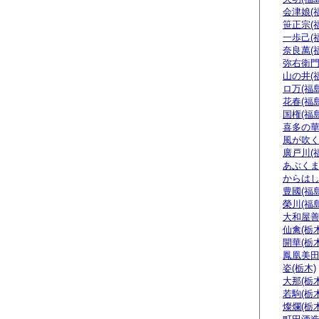
会津娘(
笹正宗(
一歩己(
奈良萬(
弥右衛門
山の井(
ロ万(福島
花春(福島
国権(福島
喜多の華
風が吹く
廣戸川(
あぶくま
からはし
豊國(福島
榮川(福島
大和屋善
仙禽(栃木
開華(栃木
鳳凰美田
姿(栃木)
大那(栃木
若駒(栃木
燦爛(栃木