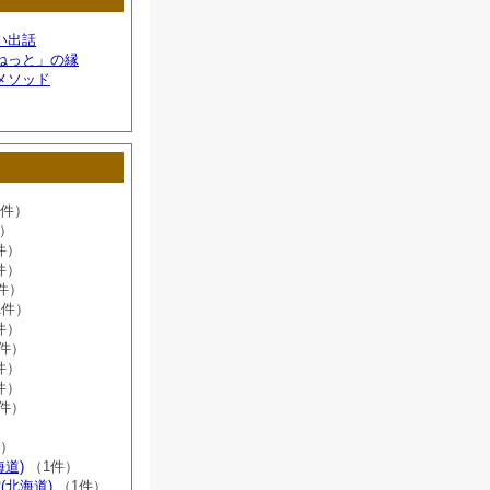
い出話
ねっと」の縁
メソッド
6件）
件）
件）
件）
件）
1件）
件）
8件）
件）
件）
2件）
）
件）
海道)
（1件）
(北海道)
（1件）