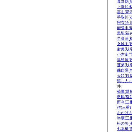
真野鶴(
上善如水
嘉山(新潟
手取川(
宗玄(石川
能登末廣
黒龍(福井
早瀬浦(
女城主(
射美(岐阜
小左衛門
津島屋(
蓬莱(岐阜
磯自慢(
天領(岐阜
醸し人九
件）
菊鷹(愛知
敷嶋(愛知
而今(三重
作(三重)
おかげさ
半蔵(三重
松の司(
七本槍(