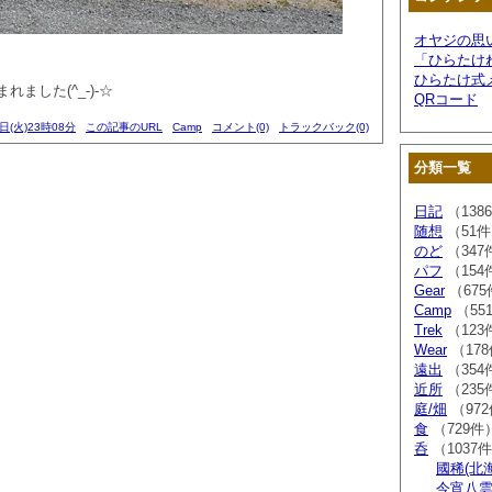
オヤジの思
「ひらたけ
ひらたけ式
ました(^_-)-☆
QRコード
日(火)23時08分
この記事のURL
Camp
コメント(0)
トラックバック(0)
分類一覧
日記
（138
随想
（51
のど
（347
パフ
（154
Gear
（675
Camp
（55
Trek
（123
Wear
（17
遠出
（354
近所
（235
庭/畑
（97
食
（729件
呑
（1037
國稀(北
今宵八雲