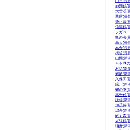
山三(長野
御湖鶴(
大雪渓(
翠露(長野
勢正宗(
信濃鶴(
ソガペー
亀の海(
高天(長野
本金(長野
横笛(長野
山間(新潟
月不見の
村祐(新潟
鶴齢(新潟
久保田(
緑川(新潟
鶴の友(
髙千代(
謙信(新潟
加茂錦(
潟舟(新潟
醸す森(
〆張鶴(
彌彦(新潟