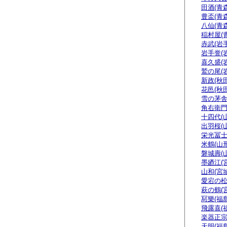
田酒(青森
豊盃(青森
八仙(青森
稲村屋(
赤武(岩手
岩手誉(
喜久盛(
鷲の尾(
新政(秋田
花邑(秋田
雪の茅舎
角右衛門
十四代(
出羽桜(
栄光冨士
米鶴(山形
磐城壽(
墨廼江(
山和(宮城
愛宕の松
萩の鶴(
冩樂(福島
飛露喜(
楽器正
天明(福島