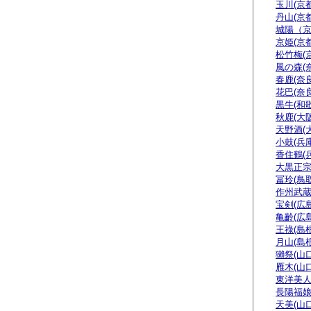
玉川(京都
丹山(京都
城陽（
京姫(京都
松竹梅(
風の森(
春鹿(奈良
花巴(奈良
黒牛(和
秋鹿(大阪
天野酒(
小鼓(兵庫
香住鶴(
大黒正宗
冨玲(鳥取
作州武蔵
宝剣(広島
亀齡(広島
王祿(島根
月山(島根
獺祭(山口
雁木(山口
東洋美人
長陽福娘
天美(山口