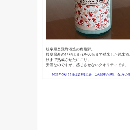
岐阜県奥飛騨酒造の奥飛騨。
岐阜県産のひだほまれを60％まで精米した純米酒
秋まで熟成させたにごり。
安酒なのですが、感じさせないクオリティです。
2021年09月29日(水)23時11分
この記事のURL
呑::その