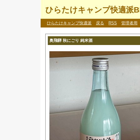
ひらたけキャンプ快適派B
ひらたけキャンプ快適派
戻る
RSS
管理者用
奥飛騨 秋にごり 純米酒