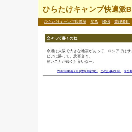
ひらたけキャンプ快適派B
ひらたけキャンプ快適派
戻る
RSS
管理者用
交々って書くのね
今週は大阪で大きな地震があって、ロシアではサ
ビアに勝って、悲喜交々。
良いことが続くと良いなー。
2018年06月21日(木)21時20分
この記事のURL
未分