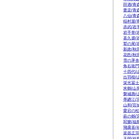
田酒(青森
豊盃(青森
八仙(青森
稲村屋(
赤武(岩手
岩手誉(
喜久盛(
鷲の尾(
新政(秋田
花邑(秋田
雪の茅舎
角右衛門
十四代(
出羽桜(
栄光冨士
米鶴(山形
磐城壽(
墨廼江(
山和(宮城
愛宕の松
萩の鶴(
冩樂(福島
飛露喜(
楽器正
天明(福島