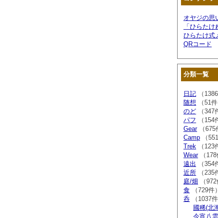
オヤジの思
「ひらたけ
ひらたけ式
QRコード
分類一覧
日記
（138
随想
（51
のど
（347
パフ
（154
Gear
（675
Camp
（55
Trek
（123
Wear
（17
遠出
（354
近所
（235
庭/畑
（97
食
（729件
呑
（1037
國稀(北
今宵八雲