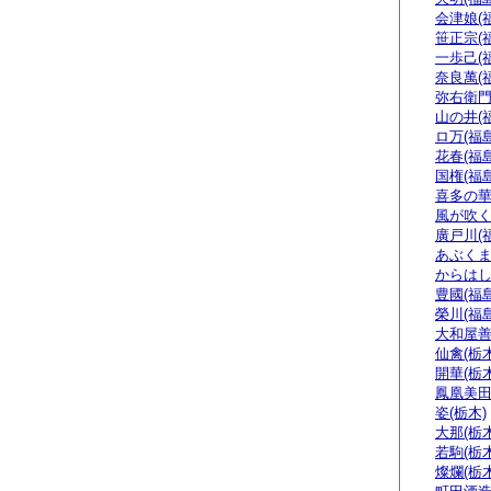
会津娘(
笹正宗(
一歩己(
奈良萬(
弥右衛門
山の井(
ロ万(福島
花春(福島
国権(福島
喜多の華
風が吹く
廣戸川(
あぶくま
からはし
豊國(福島
榮川(福島
大和屋善
仙禽(栃木
開華(栃木
鳳凰美田
姿(栃木)
大那(栃木
若駒(栃木
燦爛(栃木