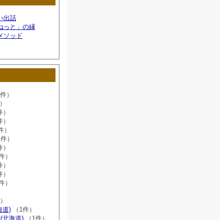
い出話
ねっと」の縁
メソッド
6件）
件）
件）
件）
件）
1件）
件）
8件）
件）
件）
2件）
）
件）
海道)
（1件）
(北海道)
（1件）