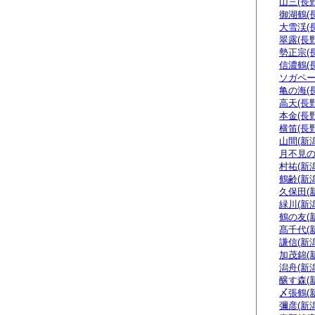
山三(長野
御湖鶴(
大雪渓(
翠露(長野
勢正宗(
信濃鶴(
ソガペー
亀の海(
高天(長野
本金(長野
横笛(長野
山間(新潟
月不見の
村祐(新潟
鶴齢(新潟
久保田(
緑川(新潟
鶴の友(
髙千代(
謙信(新潟
加茂錦(
潟舟(新潟
醸す森(
〆張鶴(
彌彦(新潟