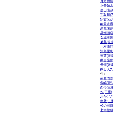
真野鶴(
上善如水
嘉山(新潟
手取川(
宗玄(石川
能登末廣
黒龍(福井
早瀬浦(
女城主(
射美(岐阜
小左衛門
津島屋(
蓬莱(岐阜
磯自慢(
天領(岐阜
醸し人九
件）
菊鷹(愛知
敷嶋(愛知
而今(三重
作(三重)
おかげさ
半蔵(三重
松の司(
七本槍(