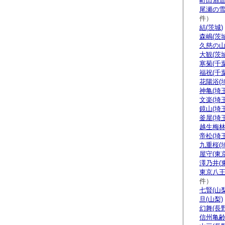
町田酒造
尾瀬の雪
件）
結(茨城)
森嶋(茨城
久慈の山
大観(茨城
寒菊(千葉
福祝(千葉
花陽浴(
神亀(埼玉
文楽(埼玉
鏡山(埼玉
釜屋(埼玉
越生梅林
帝松(埼玉
九重桜(
屋守(東京
澤乃井(
東京八王
件）
七賢(山梨
旦(山梨)
幻舞(長野
信州亀齢