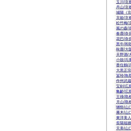
玉川(京都
丹山(京都
城陽（
京姫(京都
松竹梅(
風の森(
春鹿(奈良
花巴(奈良
黒牛(和
秋鹿(大阪
天野酒(
小鼓(兵庫
香住鶴(
大黒正宗
冨玲(鳥取
作州武蔵
宝剣(広島
亀齡(広島
王祿(島根
月山(島根
獺祭(山口
雁木(山口
東洋美人
長陽福娘
天美(山口