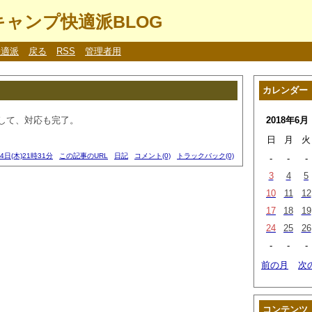
ャンプ快適派BLOG
快適派
戻る
RSS
管理者用
カレンダー
して、対応も完了。
2018年6月
日
月
火
14日(木)21時31分
この記事のURL
日記
コメント(0)
トラックバック(0)
-
-
-
3
4
5
10
11
12
17
18
19
24
25
26
-
-
-
前の月
次
コンテンツ