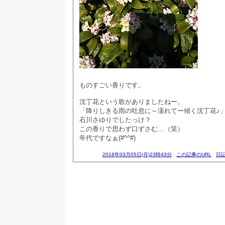
ものすごい香りです。
沈丁花という歌がありましたねー。
「降りしきる雨の吐息に～濡れてー傾く沈丁花♪
石川さゆりでしたっけ？
この香りで思わず口ずさむ…（笑）
年代ですなぁ(#^^#)
2018年03月05日(月)23時43分
この記事のURL
日