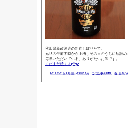
秋田県新政酒造の新春しぼりたて。
元旦の午前零時から上槽しその日のうちに瓶詰め
毎年いただいている、ありがたいお酒です。
まだまだ続くよ(^^)v
2017年01月29日(日)23時32分
この記事のURL
呑::新政(