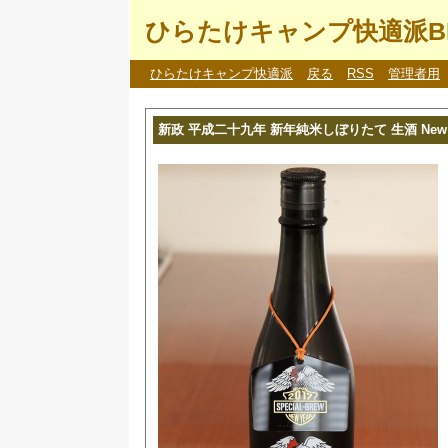
ひらたけキャンプ快適派B
ひらたけキャンプ快適派
戻る
RSS
管理者用
新政 平成二十九年 新年純米しぼりたて 生酒 New Ame