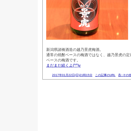
新潟県諸橋酒造の越乃景虎梅酒。
通常の焼酎ベースの梅酒ではなく、越乃景虎の定
ベースの梅酒です。
まだまだ続くよ(^^)v
2017年01月22日(日)21時15分
この記事のURL
呑::その