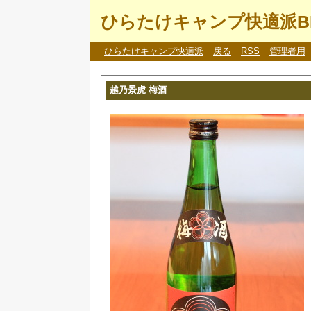
ひらたけキャンプ快適派B
ひらたけキャンプ快適派
戻る
RSS
管理者用
越乃景虎 梅酒