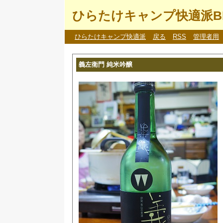
ひらたけキャンプ快適派B
ひらたけキャンプ快適派
戻る
RSS
管理者用
義左衛門 純米吟醸