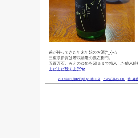
弟が持ってきた年末年始のお酒(^_-)-☆
三重県伊賀は若戎酒造の義左衛門。
五百万石、みえのゆめを60％まで精米した純米吟
まだまだ続くよ(^^)v
2017年01月02日(月)23時00分
この記事のURL
呑::外