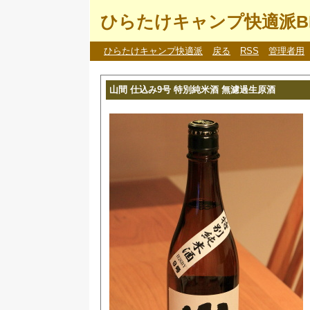
ひらたけキャンプ快適派B
ひらたけキャンプ快適派
戻る
RSS
管理者用
山間 仕込み9号 特別純米酒 無濾過生原酒