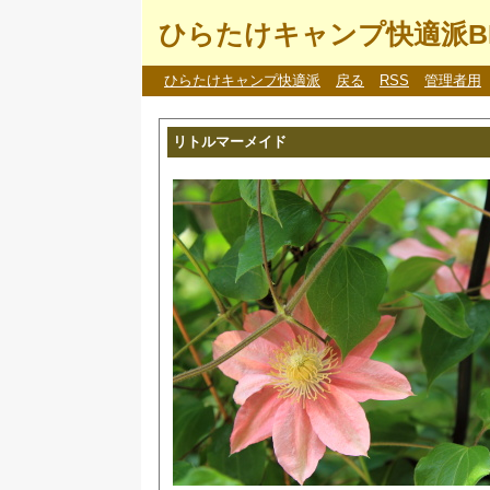
ひらたけキャンプ快適派B
ひらたけキャンプ快適派
戻る
RSS
管理者用
リトルマーメイド