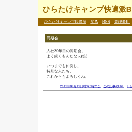
ひらたけキャンプ快適派B
ひらたけキャンプ快適派
戻る
RSS
管理者用
同期会
入社30年目の同期会。
よく続くもんだなぁ(笑)
いつまでも仲良し。
特別な人たち。
これからもよろしくね。
2015年04月15日(水)23時21分
この記事のURL
日