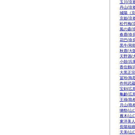
玉川(京都
丹山(京都
城陽（
京姫(京都
松竹梅(
風の森(
春鹿(奈良
花巴(奈良
黒牛(和
秋鹿(大阪
天野酒(
小鼓(兵庫
香住鶴(
大黒正宗
冨玲(鳥取
作州武蔵
宝剣(広島
亀齡(広島
王祿(島根
月山(島根
獺祭(山口
雁木(山口
東洋美人
長陽福娘
天美(山口