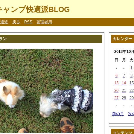
ャンプ快適派BLOG
快適派
戻る
RSS
管理者用
ラン
カレンダー
2013年10
日
月
火
-
-
1
6
7
8
13
14
15
20
21
22
27
28
29
-
-
-
前の月
次
コンテンツ