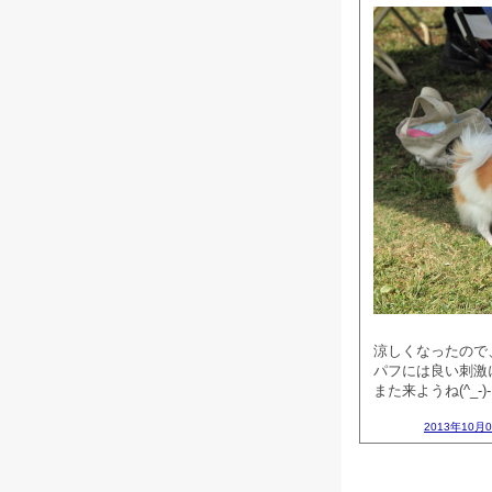
涼しくなったので
パフには良い刺激
また来ようね(^_-)
2013年10月