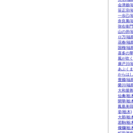
会津娘(
笹正宗(
一歩己(
奈良萬(
弥右衛門
山の井(
ロ万(福島
花春(福島
国権(福島
喜多の華
風が吹く
廣戸川(
あぶくま
からはし
豊國(福島
榮川(福島
大和屋善
仙禽(栃木
開華(栃木
鳳凰美田
姿(栃木)
大那(栃木
若駒(栃木
燦爛(栃木