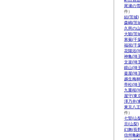
町田酒造
尾瀬の雪
件）
結(茨城)
森嶋(茨城
久慈の山
大観(茨城
寒菊(千葉
福祝(千葉
花陽浴(
神亀(埼玉
文楽(埼玉
鏡山(埼玉
釜屋(埼玉
越生梅林
帝松(埼玉
九重桜(
屋守(東京
澤乃井(
東京八王
件）
七賢(山梨
旦(山梨)
幻舞(長野
信州亀齢