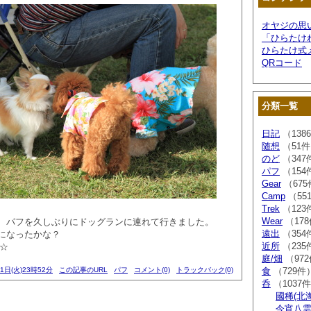
オヤジの思
「ひらたけ
ひらたけ式
QRコード
分類一覧
日記
（138
随想
（51
のど
（347
パフ
（154
Gear
（675
Camp
（55
Trek
（123
Wear
（17
、パフを久しぶりにドッグランに連れて行きました。
遠出
（354
になったかな？
近所
（235
-☆
庭/畑
（97
01日(火)23時52分
この記事のURL
パフ
コメント(0)
トラックバック(0)
食
（729件
呑
（1037
國稀(北
今宵八雲