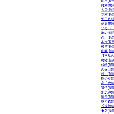
山三(長野
御湖鶴(
大雪渓(
翠露(長野
勢正宗(
信濃鶴(
ソガペー
亀の海(
高天(長野
本金(長野
横笛(長野
山間(新潟
月不見の
村祐(新潟
鶴齢(新潟
久保田(
緑川(新潟
鶴の友(
髙千代(
謙信(新潟
加茂錦(
潟舟(新潟
醸す森(
〆張鶴(
彌彦(新潟