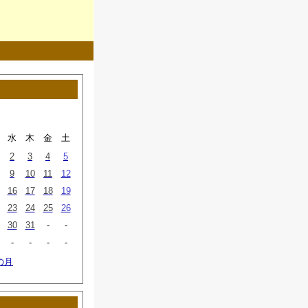
月
水
木
金
土
2
3
4
5
9
10
11
12
16
17
18
19
23
24
25
26
30
31
-
-
-
-
-
-
の月