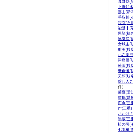
真野鶴(
上善如水
嘉山(新潟
手取川(
宗玄(石川
能登末廣
黒龍(福井
早瀬浦(
女城主(
射美(岐阜
小左衛門
津島屋(
蓬莱(岐阜
磯自慢(
天領(岐阜
醸し人九
件）
菊鷹(愛知
敷嶋(愛知
而今(三重
作(三重)
おかげさ
半蔵(三重
松の司(
七本槍(