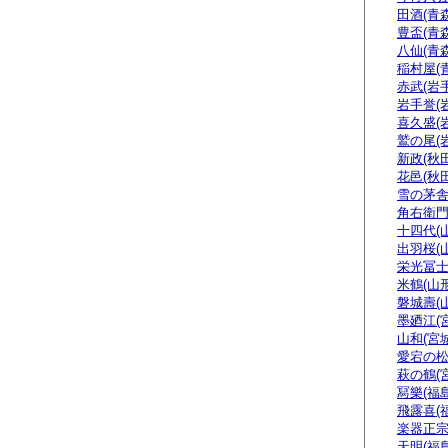
田酒(青森
豊盃(青森
八仙(青森
稲村屋(
赤武(岩手
岩手誉(
喜久盛(
鷲の尾(
新政(秋田
花邑(秋田
雪の茅舎
角右衛門
十四代(
出羽桜(
栄光冨士
米鶴(山形
磐城壽(
墨廼江(
山和(宮城
愛宕の松
萩の鶴(
冩樂(福島
飛露喜(
楽器正
天明(福島