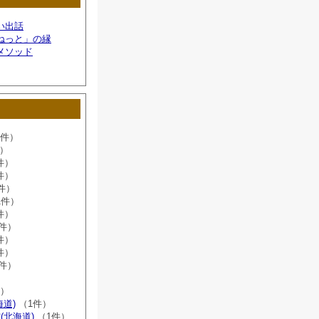
い出話
ねっと」の縁
メソッド
6件）
件）
件）
件）
件）
1件）
件）
8件）
件）
件）
2件）
）
件）
海道)
（1件）
(北海道)
（1件）