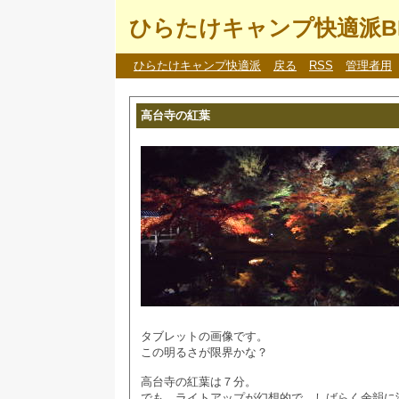
ひらたけキャンプ快適派B
ひらたけキャンプ快適派
戻る
RSS
管理者用
高台寺の紅葉
タブレットの画像です。
この明るさが限界かな？
高台寺の紅葉は７分。
でも、ライトアップが幻想的で、しばらく余韻に