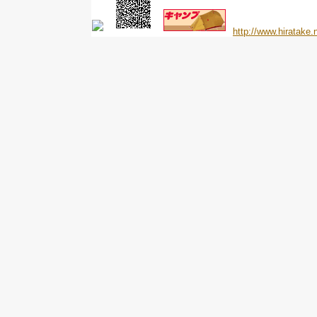
http://www.hiratake.n