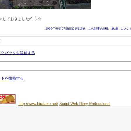
しておきました(^_-)-☆
2026年06月07日(日)21時13分
この記事のURL
庭/畑
コメント
覧
ックバックを送信する
ントを投稿する
http://www.hiratake.net/
Script:Web Diary Professional