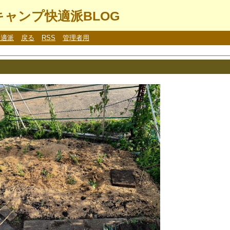
ャンプ快適派BLOG
快適派
戻る
RSS
管理者用