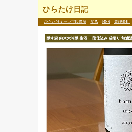
ひらたけ日記
ひらたけキャンプ快適派
戻る
RSS
管理者用
醸す森 純米大吟醸 生酒 一段仕込み 袋吊り 無濾