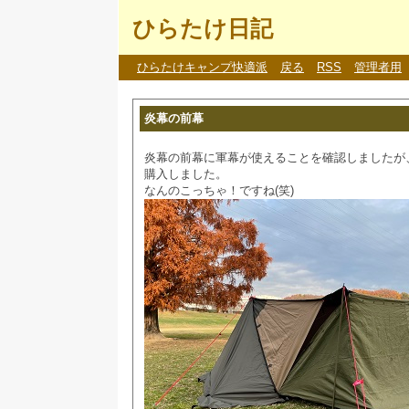
ひらたけ日記
ひらたけキャンプ快適派
戻る
RSS
管理者用
炎幕の前幕
炎幕の前幕に軍幕が使えることを確認しましたが
購入しました。
なんのこっちゃ！ですね(笑)