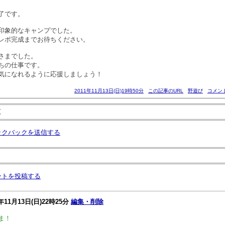
了です。
印象的なキャンプでした。
レポ完成までお待ちください。
さまでした。
ちの仕事です。
気になれるように応援しましょう！
2011年11月13日(日)19時50分
この記事のURL
野遊び
コメント
覧
ックバックを送信する
ントを投稿する
年11月13日(日)22時25分
編集・削除
ま！