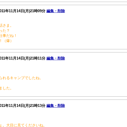
011年11月14日(月)21時09分
編集・削除
話さま。
った？
仕事だね！
！（爆）
011年11月14日(月)21時11分
編集・削除
。
られるキャンプでしたね。
。
ました。
011年11月14日(月)21時13分
編集・削除
。
ょ。大目に見てくださいね。